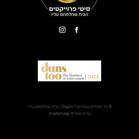
© כל הזכויות שמורות ל Citypro הבית שחלמתם עליו
בניית אתרים imarkimage