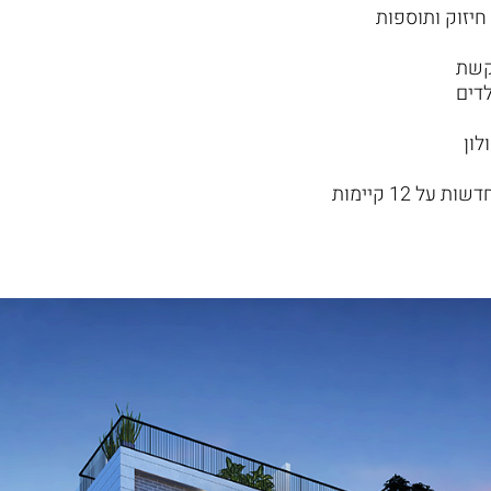
קשת
לדים
לון